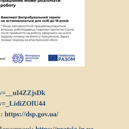
v=__uI4ZZjsDk
v=_LidiZOlU44
і:
https://dsp.gov.ua/
 Держпраці:
https://pratsia.in.ua