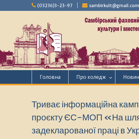
Перейти
(03236)3-23-97
sambirkult@gmail.com
до
вмісту
Головна
Про коледж
Нови
Триває інформаційна камп
проєкту ЄС-МОП «На шляху
задекларованої праці в Ук