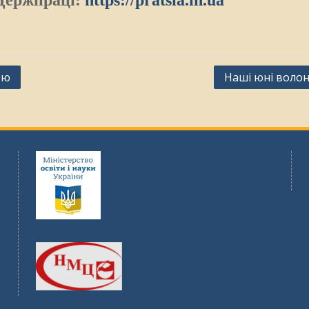
ею
Наші юні воло