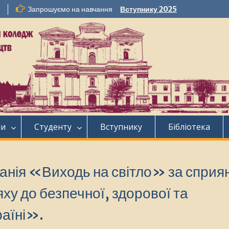
Запрошуємо на навчання
Вступнику 2025
ни
Студенту
Вступнику
Бібліотека
анія «Виходь на світло» за сприя
 до безпечної, здорової та
раїні».