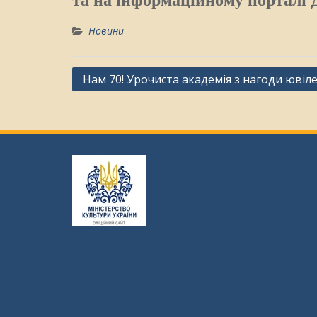
Новини
Навігація
Нам 70! Урочиста академія з нагоди ювіл
записів