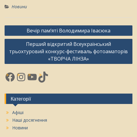
Новини
Навігація
Вечір пам’яті Володимира Івасюка
записів
Перший відкритий Всеукраїнський
трьохтуровий конкурс-фестиваль фотоаматорів
«ТВОРЧА ЛІНЗА»
Facebook
Instagram
YouTube
TikTok
Категорії
Афіші
Наші досягнення
Новини