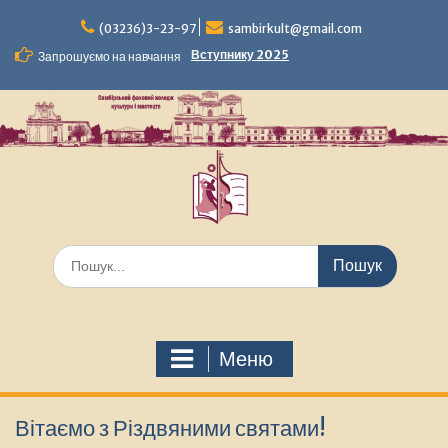
Перейти
до
(03236)3-23-97
sambirkult@gmail.com
вмісту
Вступнику 2025
Запрошуємо на навчання
Шукати:
Меню
Вітаємо з Різдвяними святами!