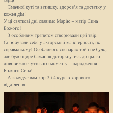
Смачної куті та затишку, здоров’я та достатку у
кожен дім!
У ці святкові дні славимо Марію – матір Сина
Божого!
З особливим трепетом створювали цей твір.
Спробували себе у акторській майстерності, по
справжньому! Особливого сценарію той і не було,
але було щире бажання доторкнутись до цього
дивовижно-чуттєвого моменту – народження
Божого Сина!
А колядує вам хор 3 і 4 курсів хорового
відділення.