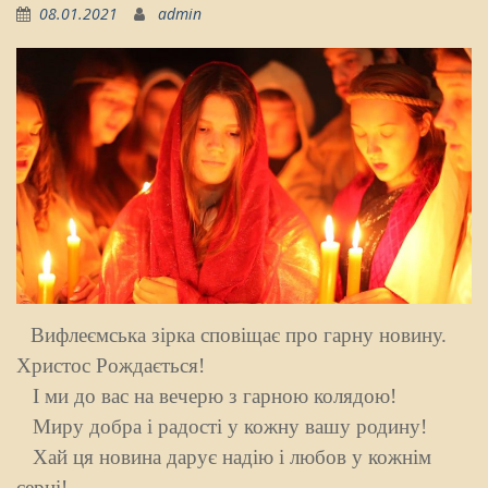
08.01.2021
admin
Вифлеємська зірка сповіщає про гарну новину.
Христос Рождається!
І ми до вас на вечерю з гарною колядою!
Миру добра і радості у кожну вашу родину!
Хай ця новина дарує надію і любов у кожнім
серці!