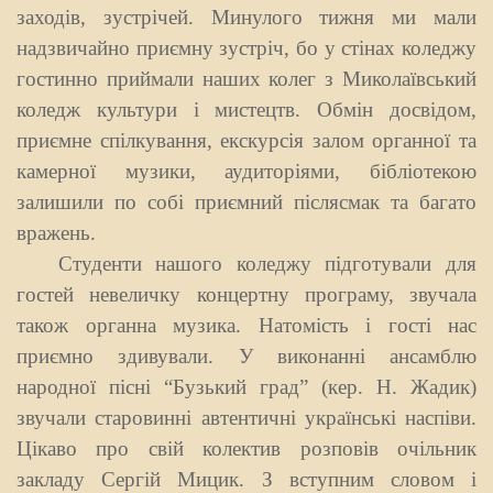
заходів, зустрічей. Минулого тижня ми мали
надзвичайно приємну зустріч, бо у стінах коледжу
гостинно приймали наших колег з
Миколаївський
коледж культури і мистецтв
. Обмін досвідом,
приємне спілкування, екскурсія залом органної та
камерної музики, аудиторіями, бібліотекою
залишили по собі приємний післясмак та багато
вражень.
Студенти нашого коледжу підготували для
гостей невеличку концертну програму, звучала
також органна музика. Натомість і гості нас
приємно здивували. У виконанні ансамблю
народної пісні “Бузький град” (кер. Н. Жадик)
звучали старовинні автентичні українські наспіви.
Цікаво про свій колектив розповів очільник
закладу Сергій Мицик. З вступним словом і