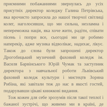
приємними побажаннями звернулась до усіх
присутніх директор коледжу Галина Петрівська,
яка врочисто запросила до нашої творчої світлиці
колег, наголосивши, що ми сильна, незламна і
непереможна нація, яка хоче жити, радіти, співати
пісень і попри все, сьогодні ми це робимо
наперекір, адже музика відволікає, надихає, лікує.
Також до слова були запрошені директор
Дрогобицький музичний фаховий коледж ім.
Василя Барвінського
Юрій Чумак та заступник
директора з навчальної роботи
Львівський
фаховий коледж культури і мистецтв
Зоряна
Рибіна, які завітали теж до нас в якості гостей,
подарувавши цікаві книжкові видання.
Тож кожен для себе зрозумів після такої теплої і
бажаної зустрічі, що живемо ми в країні, де