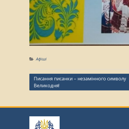
Афіші
Навігація
Писання писанки – незамінного символу
Великодня!
записів