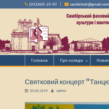
Перейти
(03236)3-23-97
sambirkult@gmail.com
до
вмісту
Головна
Про коледж
Нови
Святковий концерт “Танц
03.05.2019
admin