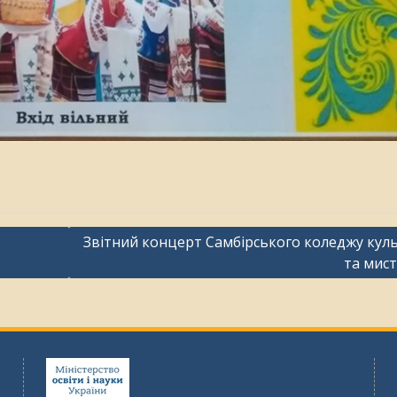
Звітний концерт Самбірського коледжу кул
та мис