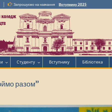
Запрошуємо на навчання
Вступнику 2025
ни
Студенту
Вступнику
Бібліотека
юймо разом”