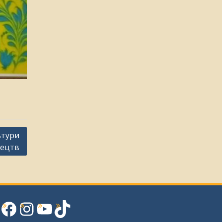
ьтури
тецтв
Facebook
Instagram
YouTube
TikTok