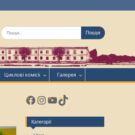
Шукати:
Циклові комісії
Галерея
Facebook
Instagram
YouTube
TikTok
Категорії