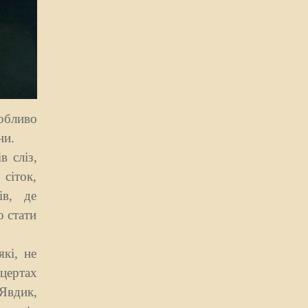
обливо
ни.
 сліз,
 сіток,
ів, де
 стати
які, не
нцертах
 Явдик,