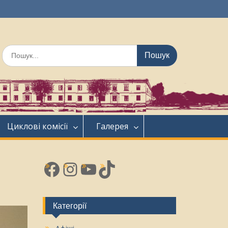
Шукати:
Циклові комісії
Галерея
Facebook
Instagram
YouTube
TikTok
Категорії