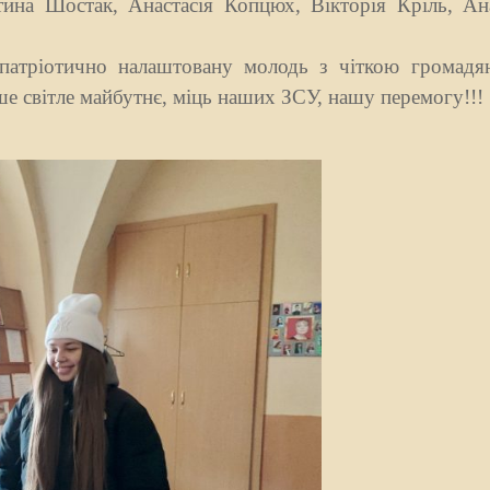
ина Шостак, Анастасія Копцюх, Вікторія Кріль, Ана
тріотично налаштовану молодь з чіткою громадя
ше світле майбутнє, міць наших ЗСУ, нашу перемогу!!!