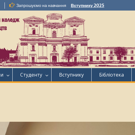
Запрошуємо на навчання
Вступнику 2025
ни
Студенту
Вступнику
Бібліотека