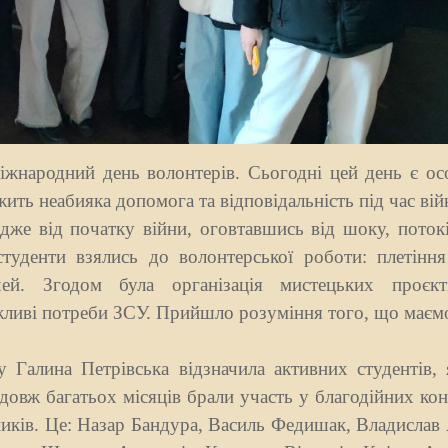
іжнародний день волонтерів. Сьогодні цей день є ос
ить неабияка допомога та відповідальність під час вій
е від початку війни, оговтавшись від шоку, потоків
студенти взялись до волонтерської роботи: плетіння
ей. Згодом була організація мистецьких проєкт
жливі потреби ЗСУ. Прийшло розуміння того, що маємо
 Галина Петрівська відзначила активних студентів, 
одовж багатьох місяців брали участь у благодійних ко
иків. Це: Назар Бандура, Василь Федишак, Владислав