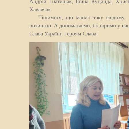
Андрій Гнатишак, Ірина Куцинда, Христ
Хававчак.
Тішимося, що маємо таку свідому, па
позицією. А допомагаємо, бо віримо у на
Слава Україні! Героям Слава!