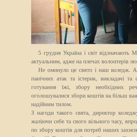
5 грудня Україна і світ відзначають М
актуальним, адже на плечах волонтерів леж
Не оминуло це свято і наш коледж. Адж
панічних атак та істерик, викладачі та 
готування їжі, збору необхідних реч
оголошувалися збори коштів на більш ва
надійним тилом.
З нагоди такого свята, директор коледжу
жаліючи себе та свого вільного часу, впр
по збору коштів для потреб наших захисн