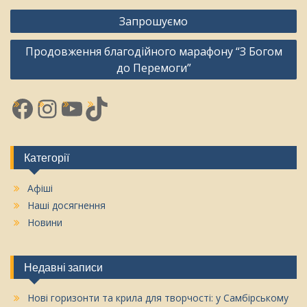
Навігація
Запрошуємо
записів
Продовження благодійного марафону “З Богом
до Перемоги”
Facebook
Instagram
YouTube
TikTok
Категорії
Афіші
Наші досягнення
Новини
Недавні записи
Нові горизонти та крила для творчості: у Самбірському