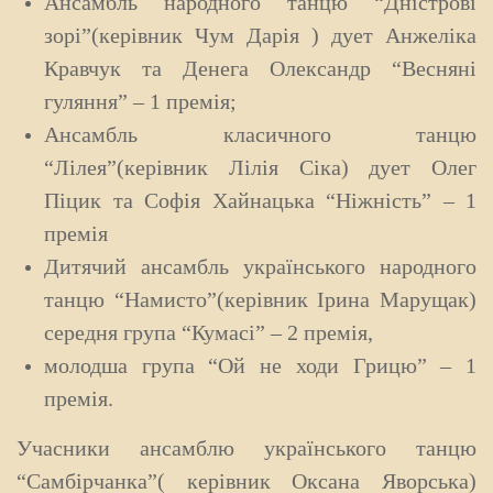
Ансамбль народного танцю “Дністрові
зорі”(керівник Чум Дарія ) дует Анжеліка
Кравчук та Денега Олександр “Весняні
гуляння” – 1 премія;
Ансамбль класичного танцю
“Лілея”(керівник Лілія Сіка) дует Олег
Піцик та Софія Хайнацька “Ніжність” – 1
премія
Дитячий ансамбль українського народного
танцю “Намисто”(керівник Ірина Марущак)
середня група “Кумасі” – 2 премія,
молодша група “Ой не ходи Грицю” – 1
премія.
Учасники ансамблю українського танцю
“Самбірчанка”( керівник Оксана Яворська)