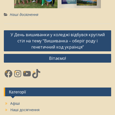
Наші досягнення
Навігація
У День вишиванки у коледжі відбувся круглий
записів
стіл на тему “Вишиванка – оберіг роду і
генетичний код українця”
Вітаємо!
Facebook
Instagram
YouTube
TikTok
Категорії
Афіші
Наші досягнення