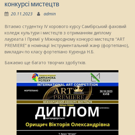
конкурсі мистецтв
20.11.2023
admin
Вітаємо студентку IV хорового курсу Самбірський фаховий
коледж культури і мистецтв з отриманням диплому
лауреата I Премії у Міжнародному конкурсі мистецтв “ART
PREMIERE” в номінації Інструментальний жанр (фортепіано),
викладач по класу фортепіано Куренда Н.Б.
Бажаємо ще багато творчих здобутків.