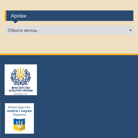
Архіви
Архіви