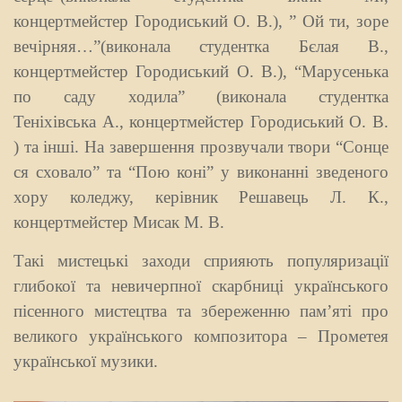
концертмейстер Городиський О. В.), ” Ой ти, зоре
вечірняя…”(виконала студентка Бєлая В.,
концертмейстер Городиський О. В.), “Марусенька
по саду ходила” (виконала студентка
Теніхівська А., концертмейстер Городиський О. В.
) та інші. На завершення прозвучали твори “Сонце
ся сховало” та “Пою коні” у виконанні зведеного
хору коледжу, керівник Решавець Л. К.,
концертмейстер Мисак М. В.
Такі мистецькі заходи сприяють популяризації
глибокої та невичерпної скарбниці українського
пісенного мистецтва та збереженню пам’яті про
великого українського композитора – Прометея
української музики.