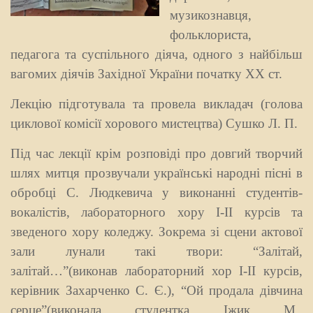
музикознавця,
фольклориста,
педагога та суспільного діяча, одного з найбільш
вагомих діячів Західної України початку ХХ ст.
Лекцію підготувала та провела викладач (голова
циклової комісії хорового мистецтва) Сушко Л. П.
Під час лекції крім розповіді про довгий творчий
шлях митця прозвучали українські народні пісні в
обробці С. Лю
дкевича у виконанні студентів-
вокалісті
в, лабораторного хору І-ІІ курсів та
зведеного хору колед
жу. Зокрема зі сцени актової
зали лунали такі твори: “Залітай,
залітай…”(виконав лабораторний хор І-ІІ курсів,
керівник Захарченко С. Є.), “Ой продала дівчина
серце”(виконала студентка Іжик М.,