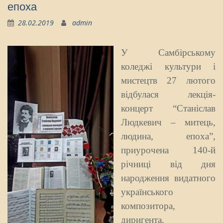
епоха
28.02.2019
admin
У Самбірському
коледжі культури і
мистецтв 27 лютого
відбулася лекція-
концерт “Станіслав
Людкевич – митець,
людина, епоха”,
приурочена 140-й
річниці від дня
народження видатного
українськог
о
композитора,
диригента,