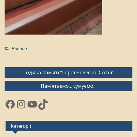
Новини
Навігація
Година пам’яті “Герої Небесної Сотні”
записів
Памʼятаємо… сумуємо…
Facebook
Instagram
YouTube
TikTok
Категорії