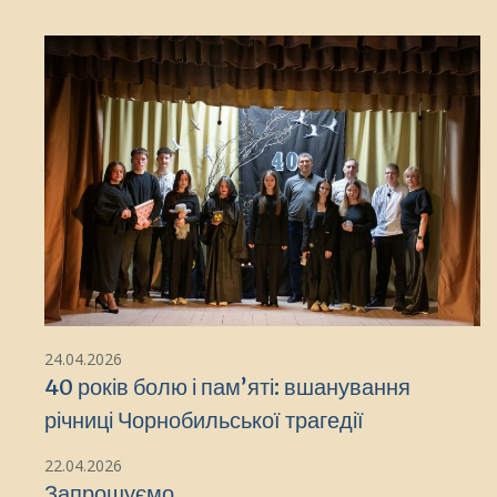
24.04.2026
40 років болю і памʼяті: вшанування
річниці Чорнобильської трагедії
22.04.2026
Запрошуємо