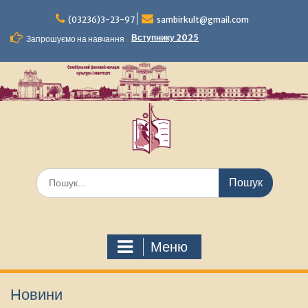
Перейти
до
(03236)3-23-97
sambirkult@gmail.com
вмісту
Вступнику 2025
Запрошуємо на навчання
Шукати:
Меню
Новини