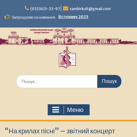
Перейти
до
(03236)3-23-97
sambirkult@gmail.com
вмісту
Вступнику 2025
Запрошуємо на навчання
Шукати:
Меню
“На крилах пісні” – звітний концерт