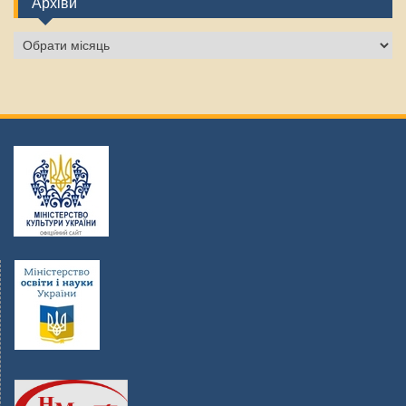
Архіви
Архіви