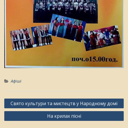
Афіші
Навігація
Свято культури та мистецтв у Народному домі
записів
На крилах пісні