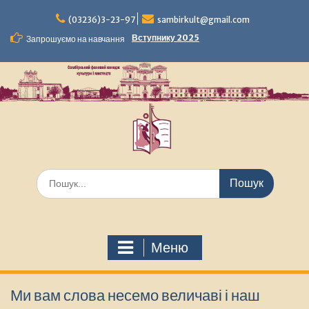
Перейти
до
(03236)3-23-97
sambirkult@gmail.com
вмісту
Вступнику 2025
Запрошуємо на навчання
Шукати:
Меню
Ми вам слова несемо величаві і наш