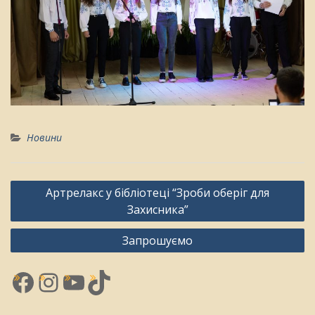
Новини
Навігація
Артрелакс у бібліотеці “Зроби оберіг для
записів
Захисника”
Запрошуємо
Facebook
Instagram
YouTube
TikTok