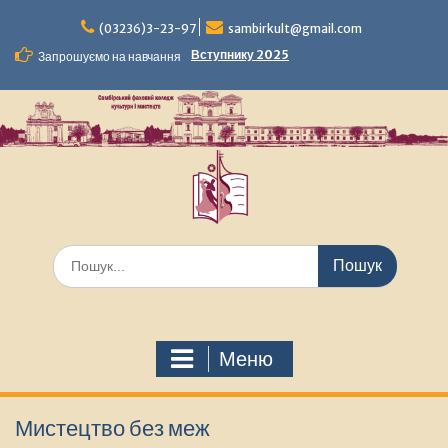
Перейти
до
(03236)3-23-97
sambirkult@gmail.com
вмісту
Вступнику 2025
Запрошуємо на навчання
Шукати:
Меню
Мистецтво без меж