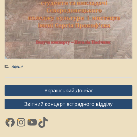
Афіші
Навігація
Український Донбас
записів
Звітний концерт естрадного відділу
Facebook
Instagram
YouTube
TikTok