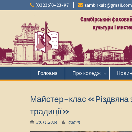
Перейти
(03236)3-23-97
sambirkult@gmail.com
до
вмісту
Головна
Про коледж
Нови
Майстер-клас «Різдвяна з
традиції»
30.11.2024
admin