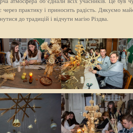
орча атмосфера об’єднали всіх учасників.
Це був ч
є через практику і приносить радість. Дякуємо май
нутися до традицій і відчути магію Різдва.