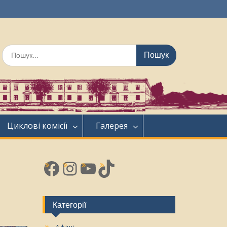
Шукати:
Циклові комісії
Галерея
Facebook
Instagram
YouTube
TikTok
Категорії