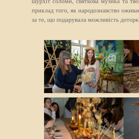
шурхіт соломи, святкова музика та тв
приклад того, як народознавство ожива
за те, що подарувала можливість доторк