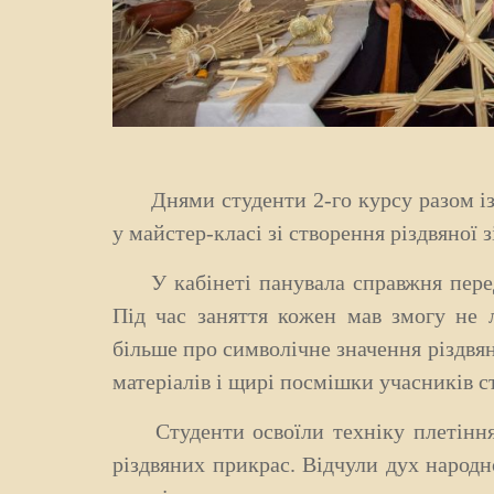
Днями студенти 2-го курсу разом із 
у майстер-класі зі створення різдвяної з
У кабінеті панувала справжня передр
Під час заняття кожен мав змогу не 
більше про символічне значення різдвя
матеріалів і щирі посмішки учасників 
Студенти освоїли техніку плетіння с
різдвяних прикрас. Відчули дух народн