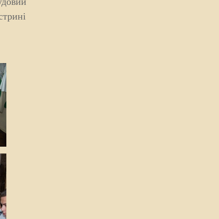
удовий
стрині