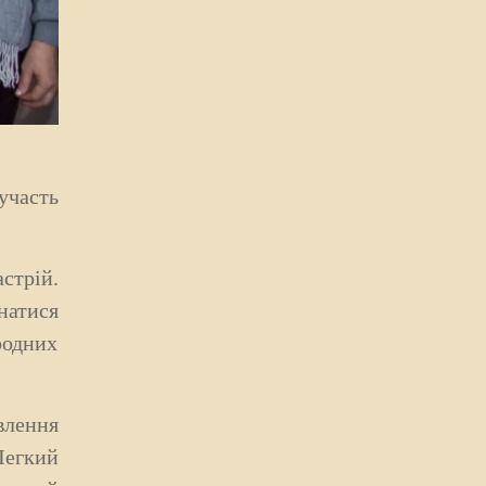
участь
стрій.
натися
родних
влення
Легкий