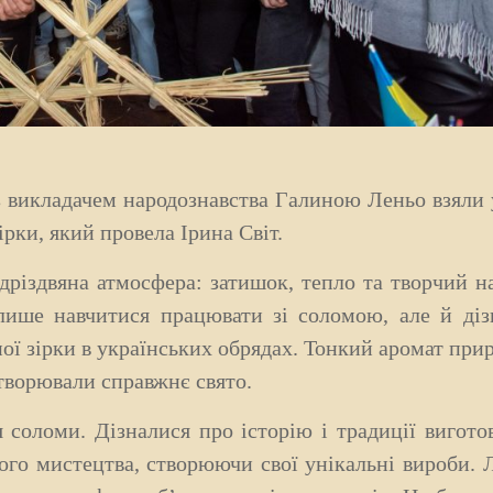
викладачем народознавства Галиною Леньо взяли 
ірки, який провела Ірина Світ.
іздвяна атмосфера: затишок, тепло та творчий на
лише навчитися працювати зі соломою, але й діз
ної зірки в українських обрядах. Тонкий аромат при
створювали справжнє свято.
оломи. Дізналися про історію і традиції вигото
ого мистецтва, створюючи свої унікальні вироби.