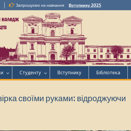
Запрошуємо на навчання
Вступнику 2025
ни
Студенту
Вступнику
Бібліотека
ірка своїми руками: відроджуючи