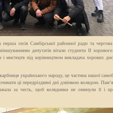
ша сесія Самбірської районної ради та чергова
віншуваннями депутатів вітали студенти ІІ хорового
 і мистецтв під керівництвом викладача хорових дис
бниця українського народу, це частина нашої самоб
очинати ці передріздвяні дні дзвінкою колядою. Пам’
ажала за честь, щоб колядники не оминули її і п