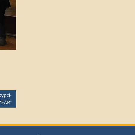
урсі-
YEAR”