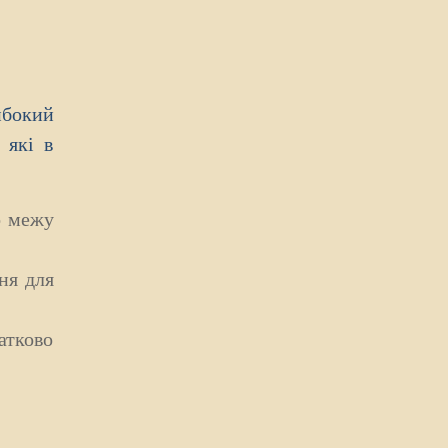
ибокий
 які в
о межу
ня для
атково