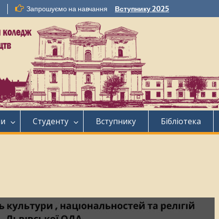
Запрошуємо на навчання
Вступнику 2025
ни
Студенту
Вступнику
Бібліотека