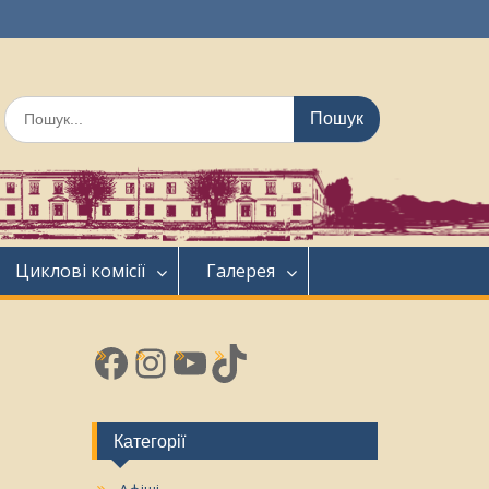
Шукати:
Циклові комісії
Галерея
Facebook
Instagram
YouTube
TikTok
Категорії