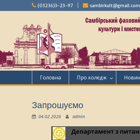
Перейти
(03236)3-23-97
sambirkult@gmail.com
до
вмісту
Головна
Про коледж
Нови
Запрошуємо
04.02.2026
admin