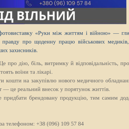
 фотовиставку «Руки між життям і війною» — гл
 правду про щоденну працю військових медиків,
их захисників.
е про дію, біль, витримку й відповідальність, пр
оять воїни та лікарі.
ти кошти на закупівлю нового медичного обладнан
 — це реальний внесок у порятунок життів.
те придбати брендовану продукцію, тим самим дод
а телефоном: +38 (096) 109 57 84