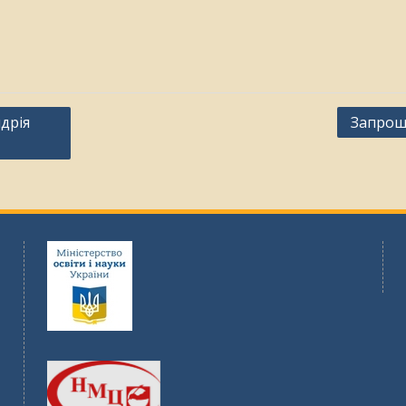
дрія
Запрош