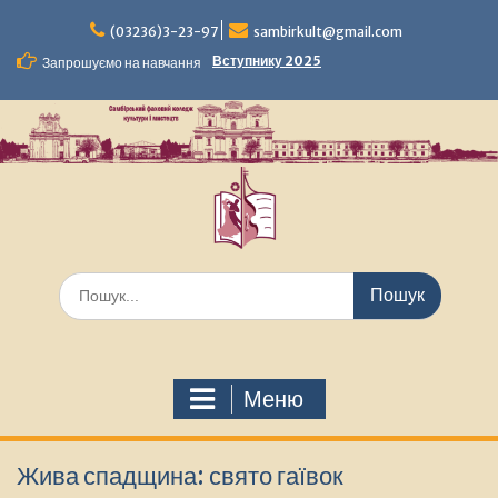
Перейти
до
(03236)3-23-97
sambirkult@gmail.com
вмісту
Вступнику 2025
Запрошуємо на навчання
Шукати:
Меню
Жива спадщина: свято гаївок