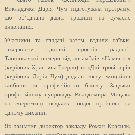
Викладачка Дарія Чум підготувала програму,
що об’єднала давні традиції та сучасне
виконання.
Учасники та глядачі разом водили гаївки,
створюючи єдиний простір радості.
Танцювальні номери від ансамблів «Намисто»
(керівник Христина Гавран) та «Дністрові зорі»
(керівник Дарія Чум) додали святу емоційної
глибини та професійного блиску. Завдяки
професійному супроводу Володимира Мицака
та енергетиці ведучих, подія пройшла на
одному диханні.
Як зазначив директор закладу Роман Красняк,
популяризація українських звичаїв сьогодні є