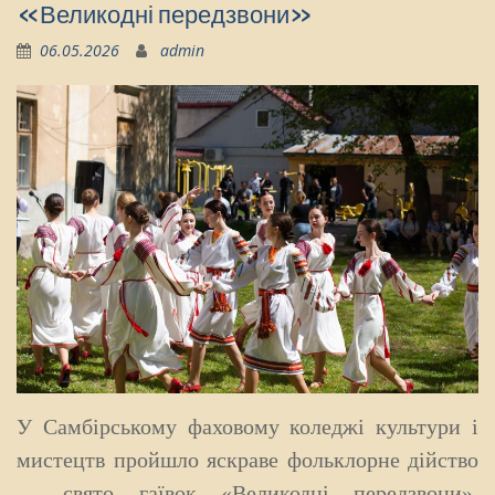
«Великодні передзвони»
06.05.2026
admin
У Самбірському фаховому коледжі культури і
мистецтв пройшло яскраве фольклорне дійство
—
свято гаївок
«
Великодні передзвони
»
.