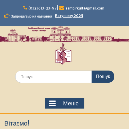
Перейти
до
(03236)3-23-97
sambirkult@gmail.com
вмісту
Вступнику 2025
Запрошуємо на навчання
Шукати:
Меню
Вітаємо!