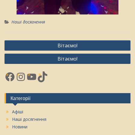
Наші досягнення
Навігація
Вітаємо!
записів
Вітаємо!
Facebook
Instagram
YouTube
TikTok
Категорії
Афіші
Наші досягнення
Новини