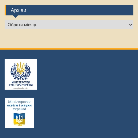
Архіви
Архіви