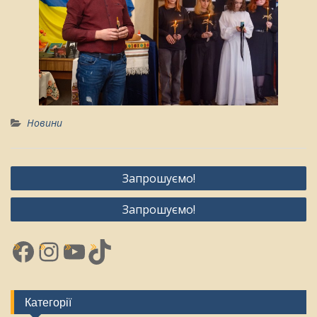
Новини
Навігація
Запрошуємо!
записів
Запрошуємо!
Facebook
Instagram
YouTube
TikTok
Категорії