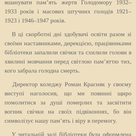
вшанувати пам’ять жертв Голодомору 1932–
1933 років і масових штучних голодів 1921–
1923 і 1946–1947 років.
В ці скорботні дні здобувачі освіти разом зі
своїми наставниками, дирекцією, працівниками
бібліотеки запалили свічки та схилили голови в
хвилині мовчання перед світлою памʼяттю тих,
кого забрала голодна смерть.
Директор коледжу Роман Красняк у своєму
виступі наголосив, що ми повинні щиро
помолитися за душі померлих та засвітити
вогник свічки на своїх підвіконнях, бо він
символізує нашу пам’ять і віру в перемогу.
У читальній залі бібліотеки була оформлена