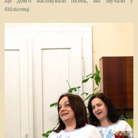
ще довго наспівували пісень, які звучали у
бібліотеці.