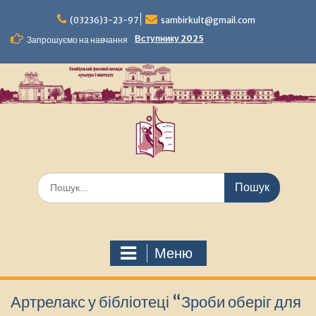
Перейти
до
(03236)3-23-97
sambirkult@gmail.com
вмісту
Вступнику 2025
Запрошуємо на навчання
Шукати:
Меню
Артрелакс у бібліотеці “Зроби оберіг для